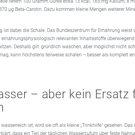
lle liefern 100 Gramm Gurke etwa 13 kcal, 165 mg Kalium, 8 m
70 µg Beta-Carotin. Dazu kommen kleine Mengen weiterer Mine
g ist dabei die Schale. Das Bundeszentrum für Ernährung weist d
 ernährungsphysiologisch relevanten Inhaltsstoffe überwiegend i
sitzen. Deshalb gilt: gründlich waschen, aber möglichst nicht sc
 mag, kann höchstens teilweise schälen – besser als komplett en
asser – aber kein Ersatz 
n
wasserreich ist, wird sie oft als kleine „Trinkhilfe“ gesehen. Das 
rklärt, dass ein Teil der täglichen Wasserzufuhr über feste Nahr