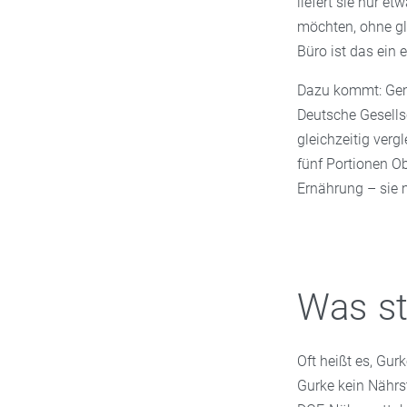
liefert sie nur et
möchten, ohne gl
Büro ist das ein e
Dazu kommt: Gemü
Deutsche Gesellsc
gleichzeitig verg
fünf Portionen O
Ernährung – sie 
Was st
Oft heißt es, Gur
Gurke kein Nährst