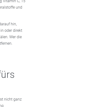
g Vitamin C, 15
ralstoffe und
arauf hin,
n oder direkt
hälen. Wer die
tfernen.
fürs
ist nicht ganz
ung