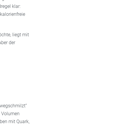
egel klar:
kalorienfreie
chte, liegt mit
Aber der
 „wegschmilzt“
m Volumen
iben mit Quark,