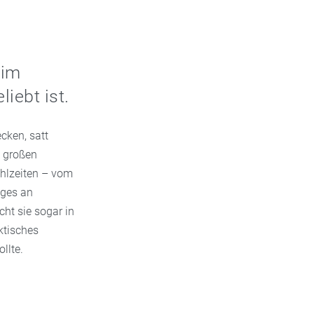
 im
iebt ist.
cken, satt
n großen
Mahlzeiten – vom
iges an
ht sie sogar in
ktisches
llte.