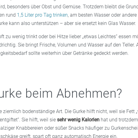
, besonders über Obst und Gemüse. Trotzdem bleibt die Grundr
ten rund
1,5 Liter pro Tag trinken
, am besten Wasser oder andere 
rke kann also unterstützen – aber sie ersetzt kein Glas Wasser.
 zu wenig trinkt oder bei Hitze lieber „etwas Leichtes“ essen mö
richtig. Sie bringt Frische, Volumen und Wasser auf den Teller. 
igkeitsbedarf sollte weiterhin über Getränke gedeckt werden.
Gurke beim Abnehmen?
e ziemlich bodenständige Art. Die Gurke hilft nicht, weil sie Fett
tgiftet“. Sie hilft, weil sie
sehr wenig Kalorien
hat und trotzde
t salziger Knabbereien oder süßer Snacks häufiger zu Gurkensche
chkäse greift, spart oft ganz automatisch Energie ein.