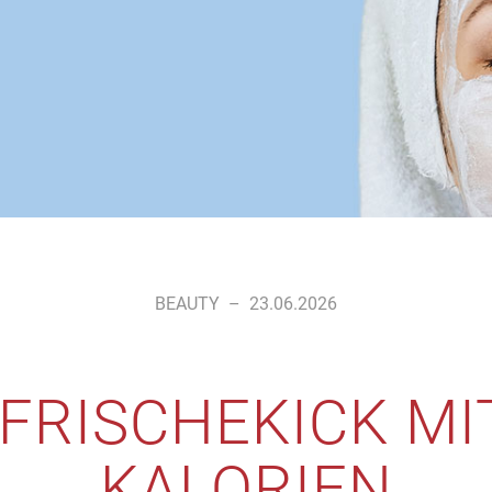
BEAUTY
–
23.06.2026
 FRISCHEKICK MI
KALORIEN