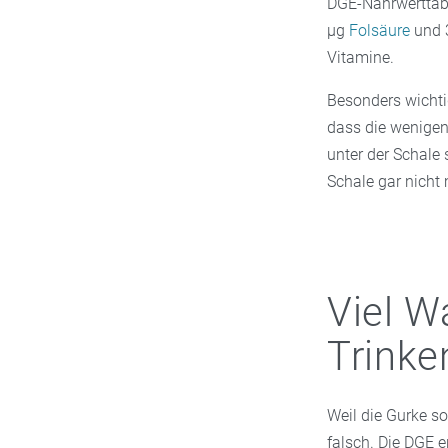
DGE-Nährwerttabe
µg
Folsäure
und 3
Vitamine.
Besonders wichti
dass die wenigen
unter der Schale 
Schale gar nicht
Viel W
Trinke
Weil die Gurke so 
falsch. Die DGE e