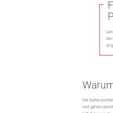
F
P
Las
die
ang
Warum 
Die Gurke punktet
und gehört dami