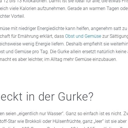
wa 12 bis 13 Kilokalorien. Damit ist sie ideal für alle, die etwas F
eich viele Kalorien aufzunehmen. Gerade an warmen Tagen ode
chter Vorteil.
se mit niedriger Energiedichte kann helfen, angenehm satt zu
haft für Ernährung erklärt, dass
Obst und Gemüse
zur Sättigun
leichsweise wenig Energie liefern. Deshalb empfiehlt sie weiterh
bst und Gemüse pro Tag. Die Gurke allein ersetzt natürlich kei
macht es aber leichter, im Alltag mehr Gemüse einzubauen.
eckt in der Gurke?
ken seien „eigentlich nur Wasser“. Ganz so einfach ist es nicht. Zw
off-Star wie Brokkoli oder Hülsenfrüchte, ganz „leer“ ist sie aber 