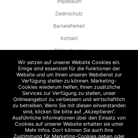
Impressum
Datenschutz
Barrierefreiheit
Kontakt
Bildnachweis
Wir setzen auf unserer Website Cookies ein.
Einige sind essenziell für die Funktionen der
Website und um Ihnen unseren Webdienst zur
Verfügung stellen zu können. Marketing-
Cookies wiederum helfen, Ihnen zusätzliche
Abgabe in haushaltsüblichen Mengen, solange der Vorrat reicht. Für Druck-
und Satzfehler keine Haftung.
Services zur Verfügung zu stellen, unser
1
Onlineangebot zu verbessern und wirtschaftlich
Zu Risiken und Nebenwirkungen lesen Sie die Packungsbeilage und fragen
Sie Ihren Arzt oder Apotheker.
zu betreiben. Wenn Sie mit diesen einverstanden
2
sind, klicken Sie bitte auf „Akzeptieren“.
Angabe nach der deutschen Arzneimitteltaxe Apothekenerstattungspreis
(AEP). Der AEP ist keine unverbindliche Preisempfehlung der Hersteller. Der
Ausführliche Informationen über den Einsatz von
AEP ist ein von den Apotheken in Ansatz gebrachter Preis für rezeptfreie
Cookies auf unserer Website erhalten sie unter
Arzneimittel. Er entspricht in der Höhe dem für Apotheken verbindlichen
Mehr Infos. Dort können Sie auch Ihre
Abgabepreis, zu dem eine Apotheke in bestimmten Fällen (z.B. bei Kindern
Zustimmung für Marketing-Cookies geben oder
unter 12 Jahren) das Produkt mit der gesetzlichen Krankenversicherung