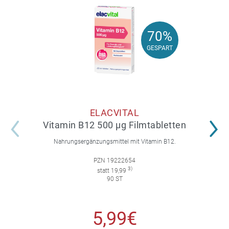
70%
70%
GESPART
GESPART
ELACVITAL
Vitamin B12 500 µg Filmtabletten
Nahrungsergänzungsmittel mit Vitamin B12.
PZN 19222654
3)
statt 19,99
90 ST
5,99€