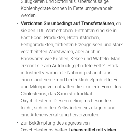
Süßigkeiten und Softdrinks. Überschüssige
Kohlenhydrate können in Fette umgewandelt
werden.
Verzichten Sie unbedingt auf Transfettsäuren
, da
sie den LDL-Wert erhöhen. Enthalten sind sie in
Fast Food- Produkten, Brotaufstrichen,
Fertigprodukten, frittierten Erzeugnissen und stark
verarbeiteten Wurstwaren, aber auch in
Backwaren wie Kuchen, Kekse und Waffeln. Man
erkennt sie am Aufdruck „gehärtete Fette“. Stark
industriell verarbeitete Nahrung ist auch aus
einem anderen Grund bedenklich: Sprühfette, Ei-
und Milchpulver enthalten die oxidierte Form des
Cholesterins, das Sauerstoffradikal
Oxycholesterin. Diesem gelingt es besonders
leicht, sich in den Zellwänden einzulagern und
eine Arterienverkalkung hervorzurufen.
Zur Bekämpfung des aggressiven
Oxycholesterins helfen
Lebensmittel mit vielen