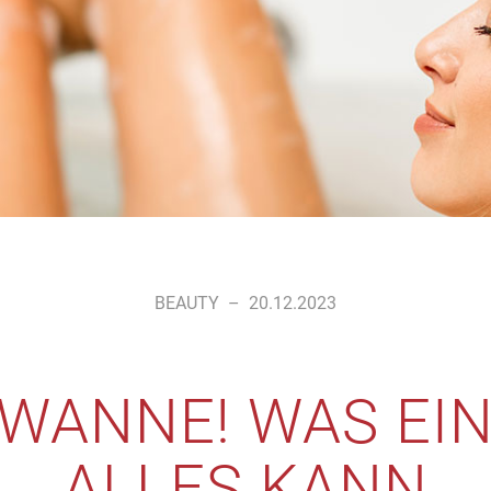
BEAUTY
–
20.12.2023
E WANNE! WAS EI
ALLES KANN