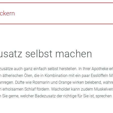
gehen ist ein Vollbad mit
Lavendel
– oder Melissenextrakt ideal
ruhigen und sich auf einen
entspannten Schlaf
vorzubereiten.
ckern
ab in die Wanne! Denn auch bei
Muskelverspannungen
kann ein
Die ätherischen Öle aus Wacholder oder Rosmarin lockern die M
ittersalz aus dem Toten Meer lösen Verspannungen und können 
den
Schmerzen lindern.
usatz selbst machen
sätze auch ganz einfach selbst herstellen. In Ihrer Apotheke er
 ätherischen Ölen, die in Kombination mit ein paar Esslöffeln M
anregen. Düfte wie Rosmarin und Orange wirken belebend, wäh
en erholsamen Schlaf fördern. Wacholder kann zudem Muskelv
n Sie gerne, welcher Badezusatz der richtige für Sie ist, sprechen