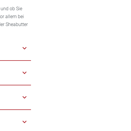
 und ob Sie
or allem bei
der Sheabutter
rkrankungen.
die oberste
rreger macht.
mpfer,
r Haut und
nur mit
s
d während