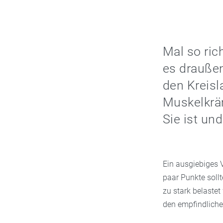
Mal so ri
es draußen
den Kreisl
Muskelkräm
Sie ist u
Ein ausgiebiges V
paar Punkte sollt
zu stark belastet
den empfindliche