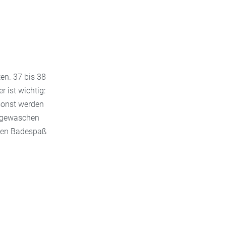
en. 37 bis 38
r ist wichtig:
 sonst werden
usgewaschen
ten Badespaß