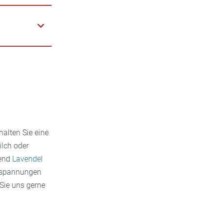
, um Geist
 Vollbad
uskulatur
auch bei
halten Sie eine
ilch oder
rend
Lavendel
erspannungen
 Sie uns gerne