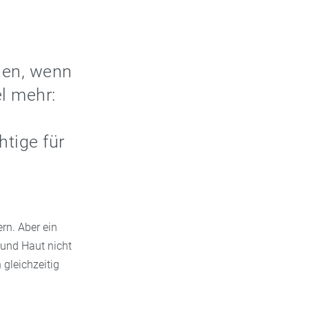
nen, wenn
el mehr:
tige für
rn. Aber ein
 und Haut nicht
 gleichzeitig