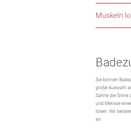
Vor dem Schlafen
und Körper zu be
Muskeln lo
Nach dem Sport 
Wirkung zeigen. 
oder Salze wie B
Gelenkbeschwer
Badez
Sie können Badezu
große Auswahl an
Sahne die Sinne 
und Melisse ein
lösen. Wir berate
an.