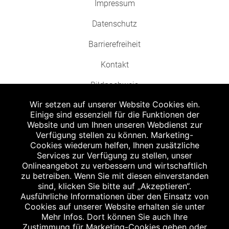
Impressum
Datenschutz
Barrierefreiheit
Kontakt
Bildnachweis
Wir setzen auf unserer Website Cookies ein.
Einige sind essenziell für die Funktionen der
Website und um Ihnen unseren Webdienst zur
Verfügung stellen zu können. Marketing-
Cookies wiederum helfen, Ihnen zusätzliche
Abgabe in haushaltsüblichen Mengen, solange der Vorrat reicht. Für Druck-
und Satzfehler keine Haftung.
Services zur Verfügung zu stellen, unser
1
Onlineangebot zu verbessern und wirtschaftlich
Zu Risiken und Nebenwirkungen lesen Sie die Packungsbeilage und fragen
Sie Ihren Arzt oder Apotheker.
zu betreiben. Wenn Sie mit diesen einverstanden
2
sind, klicken Sie bitte auf „Akzeptieren“.
Angabe nach der deutschen Arzneimitteltaxe Apothekenerstattungspreis
(AEP). Der AEP ist keine unverbindliche Preisempfehlung der Hersteller. Der
Ausführliche Informationen über den Einsatz von
AEP ist ein von den Apotheken in Ansatz gebrachter Preis für rezeptfreie
Cookies auf unserer Website erhalten sie unter
Arzneimittel. Er entspricht in der Höhe dem für Apotheken verbindlichen
Mehr Infos. Dort können Sie auch Ihre
Abgabepreis, zu dem eine Apotheke in bestimmten Fällen (z.B. bei Kindern
Zustimmung für Marketing-Cookies geben oder
unter 12 Jahren) das Produkt mit der gesetzlichen Krankenversicherung