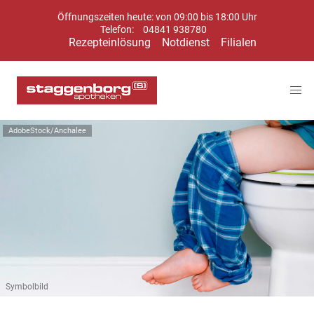
Öffnungszeiten heute: von 09:00 bis 18:00 Uhr
Telefon:
04841 938780
Rezepteinlösung
Notdienst
Filialen
AdobeStock/Anchalee
Symbolbild