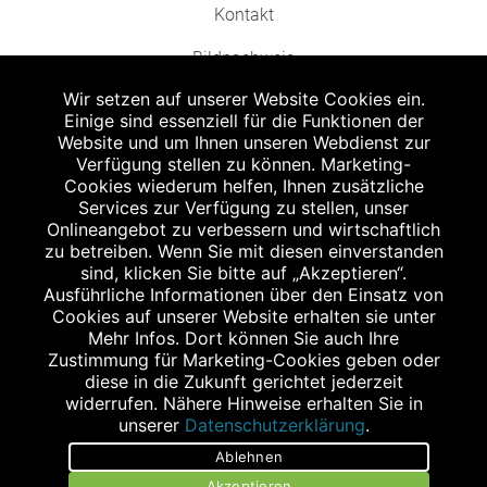
Kontakt
Bildnachweis
Wir setzen auf unserer Website Cookies ein.
Einige sind essenziell für die Funktionen der
Website und um Ihnen unseren Webdienst zur
Verfügung stellen zu können. Marketing-
Cookies wiederum helfen, Ihnen zusätzliche
Abgabe in haushaltsüblichen Mengen, solange der Vorrat reicht. Für Druck-
und Satzfehler keine Haftung.
Services zur Verfügung zu stellen, unser
1
Onlineangebot zu verbessern und wirtschaftlich
Zu Risiken und Nebenwirkungen lesen Sie die Packungsbeilage und fragen
Sie Ihren Arzt oder Apotheker.
zu betreiben. Wenn Sie mit diesen einverstanden
2
sind, klicken Sie bitte auf „Akzeptieren“.
Angabe nach der deutschen Arzneimitteltaxe Apothekenerstattungspreis
(AEP). Der AEP ist keine unverbindliche Preisempfehlung der Hersteller. Der
Ausführliche Informationen über den Einsatz von
AEP ist ein von den Apotheken in Ansatz gebrachter Preis für rezeptfreie
Cookies auf unserer Website erhalten sie unter
Arzneimittel. Er entspricht in der Höhe dem für Apotheken verbindlichen
Mehr Infos. Dort können Sie auch Ihre
Abgabepreis, zu dem eine Apotheke in bestimmten Fällen (z.B. bei Kindern
Zustimmung für Marketing-Cookies geben oder
unter 12 Jahren) das Produkt mit der gesetzlichen Krankenversicherung
abrechnet. Der AEP ist der allgemeine Erstattungspreis im Falle einer
diese in die Zukunft gerichtet jederzeit
Kostenübernahme durch die gesetzlichen Krankenkassen, vor Abzug eines
widerrufen. Nähere Hinweise erhalten Sie in
Zwangsrabattes (zur Zeit 5%) nach §130 Abs. 1 SGB V.
unserer
Datenschutzerklärung
.
3
Unverbindliche Preisempfehlung des Herstellers (UVP).
Ablehnen
powered by apovena.de
Akzeptieren