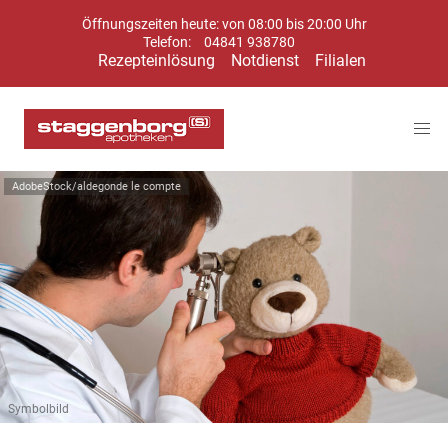
Öffnungszeiten heute: von 08:00 bis 20:00 Uhr
Telefon:
04841 938780
Rezepteinlösung
Notdienst
Filialen
AdobeStock/aldegonde le compte
Symbolbild