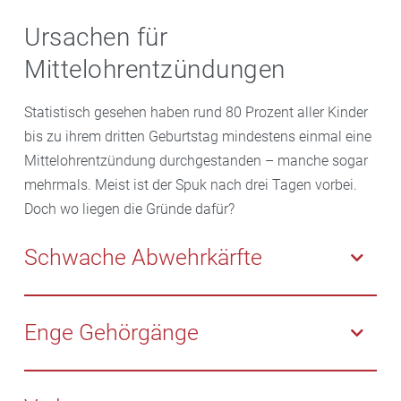
Ursachen für
Mittelohrentzündungen
Statistisch gesehen haben rund 80 Prozent aller Kinder
bis zu ihrem dritten Geburtstag mindestens einmal eine
Mittelohrentzündung durchgestanden – manche sogar
mehrmals. Meist ist der Spuk nach drei Tagen vorbei.
Doch wo liegen die Gründe dafür?
Schwache Abwehrkärfte
Generell sind Babys und Kleinkinder anfälliger für
Infekte als ältere Kinder. Krankheitserreger haben bei
Enge Gehörgänge
ihnen ein leichteres Spiel, weil das kindliche
Immunsystem noch nicht ausreichend ausgebildet
Zwischen dem Nasen-Rachen-Raum und dem
ist. Schnupfen, Husten und andere kleinere Infekte
Mittelohr besteht eine Verbindung, die sogenannte