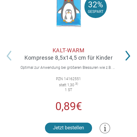
32%
32%
GESPART
GESPART
KALT-WARM
Kompresse 8,5x14,5 cm für Kinder
Optimal zur Anwendung bei größeren Blessuren wie z.B. Knie, Schulter, Arm. Mit Pinguin-Motiv, somit für Kinder geeignet. Die moderne wiederverwendbare Gel-Kompresse hilft kalt & warm.
PZN 14162551
3)
statt 1,30
1 ST
0,89€
Jetzt bestellen