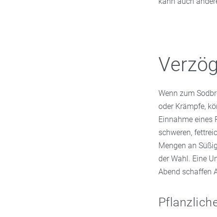
kann auch ander
Verzö
Wenn zum Sodbre
oder Krämpfe, kö
Einnahme eines P
schweren, fettre
Mengen an Süßigk
der Wahl. Eine U
Abend schaffen A
Pflanzlich