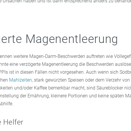
e Ursachen haben und ist dann entsprechend anders zu behande
gerte Magenentleerung
nnen weitere Magen-Darm-Beschwerden auftreten wie Völlegefü
nnte eine verzögerte Magenentleerung die Beschwerden auslöse
PIs ist in diesen Fällen nicht vorgesehen. Auch wenn sich Sod
ichen
Mahlzeiten
, stark gewürzten Speisen oder dem Verzehr von
eiten und/oder Kaffee bemerkbar macht, sind Säureblocker nich
mstellung der Ernährung, kleinere Portionen und keine späten M
bhilfe.
e Helfer