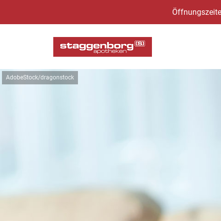
Öffnungszeite
AdobeStock/dragonstock