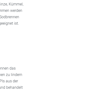
minze, Kümmel,
nommen werden
i Sodbrennen
eeignet ist.
ennen das
nen zu lindern
PIs aus der
und behandelt