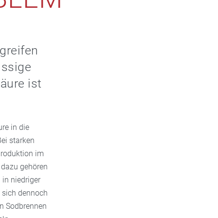
greifen
üssige
äure ist
re in die
ei starken
produktion im
 dazu gehören
in niedriger
e sich dennoch
enn Sodbrennen