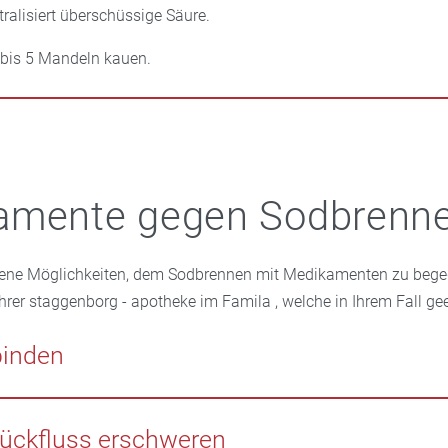
tralisiert überschüssige Säure.
 bis 5 Mandeln kauen.
amente gegen Sodbrenn
edene Möglichkeiten, dem Sodbrennen mit Medikamenten zu bege
Ihrer staggenborg - apotheke im Famila , welche in Ihrem Fall gee
binden
rzfristig zu stoppen, sind Antazida geeignet. Die Medikamente
e Magensäure. Für die schnelle Einnahme für unterwegs gibt es s
ückfluss erschweren