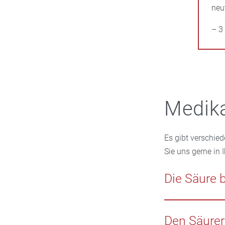
neu
– 3
Medik
Es gibt verschi
Sie uns gerne in 
Die Säure 
Um Sodbrennen ku
neutralisieren di
Den Säurer