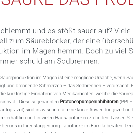
schlemmt und es stößt sauer auf? Viele 
ll zum Säureblocker, der eine übersch
uktion im Magen hemmt. Doch zu viel S
 immer schuld am Sodbrennen.
Säureproduktion im Magen ist eine mögliche Ursache, wenn Säu
ngt und brennende Schmerzen – das Sodbrennen – verursacht. B
die kurzfristige Einnahme von Medikamenten, welche die Säure
innvoll. Diese sogenannten
Protonenpumpeninhibitoren
(PPI –
ntoprazol) sind inzwischen für eine kurze Anwendungszeit und 
rei erhältlich und in vielen Hausapotheken zu finden. Lassen Si
 bei uns in Ihrer staggenborg - apotheke im Famila beraten. D