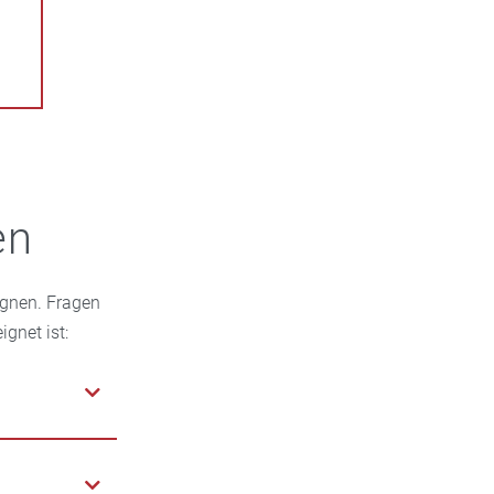
en
gnen. Fragen
ignet ist:
 binden und
ie auch als