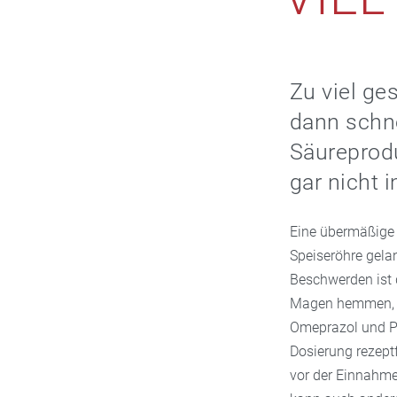
Zu viel ge
dann schne
Säureprod
gar nicht
Eine übermäßige 
Speiseröhre gela
Beschwerden ist 
Magen hemmen, s
Omeprazol und Pa
Dosierung rezeptf
vor der Einnahme