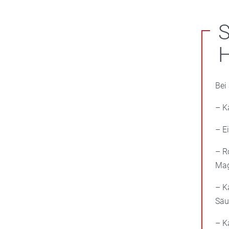
H
Bei
– K
– E
– R
Mag
– K
Säu
– K