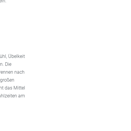
ln.
hl, Übelkeit
n. Die
brennen nach
 großen
t das Mittel
ahlzeiten am