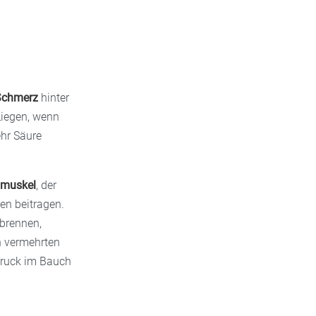
Schmerz
hinter
Liegen, wenn
ehr Säure
gmuskel
, der
en beitragen.
brennen,
n vermehrten
Druck im Bauch