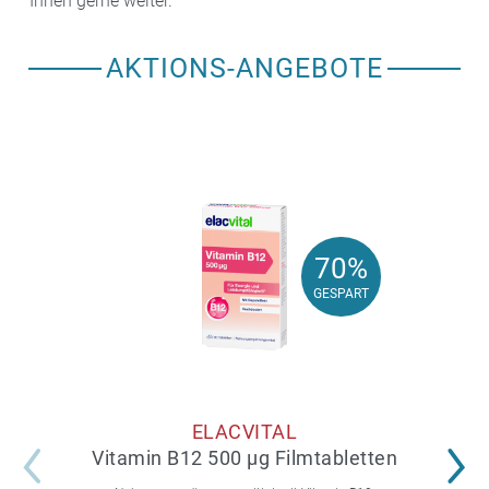
Ihnen gerne weiter.
AKTIONS-ANGEBOTE
70%
70%
GESPART
GESPART
ELACVITAL
Vitamin B12 500 µg Filmtabletten