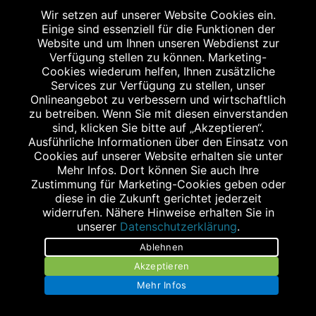
Am Ahlmannkai 2
Wir setzen auf unserer Website Cookies ein.
Einige sind essenziell für die Funktionen der
24782 Büdelsdorf
Website und um Ihnen unseren Webdienst zur
Tel.: 04331 697890
Verfügung stellen zu können. Marketing-
Fax: 04331 6978920
Cookies wiederum helfen, Ihnen zusätzliche
Services zur Verfügung zu stellen, unser
info@apo-buedelsdorf.de
Onlineangebot zu verbessern und wirtschaftlich
zu betreiben. Wenn Sie mit diesen einverstanden
sind, klicken Sie bitte auf „Akzeptieren“.
Ausführliche Informationen über den Einsatz von
Cookies auf unserer Website erhalten sie unter
Mehr Infos. Dort können Sie auch Ihre
APOTHEKE IM ÄRZTEHAUS
Zustimmung für Marketing-Cookies geben oder
diese in die Zukunft gerichtet jederzeit
Neuer Wall 1
widerrufen. Nähere Hinweise erhalten Sie in
24782 Büdelsdorf
unserer
Datenschutzerklärung
.
Tel.: 04331 770860
Ablehnen
Fax: 04331 7708620
Akzeptieren
service@staggenborg-apotheke-aerztehaus.de
Mehr Infos