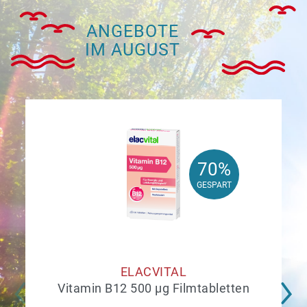
ANGEBOTE
IM AUGUST
70%
70%
GESPART
GESPART
ELACVITAL
Vitamin B12 500 µg Filmtabletten