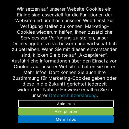
Wir setzen auf unserer Website Cookies ein.
Einige sind essenziell für die Funktionen der
Website und um Ihnen unseren Webdienst zur
Verfügung stellen zu können. Marketing-
Cookies wiederum helfen, Ihnen zusätzliche
Abgabe in haushaltsüblichen Mengen, solange der Vorrat reicht. Für Druck-
und Satzfehler keine Haftung.
Services zur Verfügung zu stellen, unser
1
Onlineangebot zu verbessern und wirtschaftlich
Zu Risiken und Nebenwirkungen lesen Sie die Packungsbeilage und fragen
Sie Ihren Arzt oder Apotheker.
zu betreiben. Wenn Sie mit diesen einverstanden
2
sind, klicken Sie bitte auf „Akzeptieren“.
Angabe nach der deutschen Arzneimitteltaxe Apothekenerstattungspreis
(AEP). Der AEP ist keine unverbindliche Preisempfehlung der Hersteller. Der
Ausführliche Informationen über den Einsatz von
AEP ist ein von den Apotheken in Ansatz gebrachter Preis für rezeptfreie
Cookies auf unserer Website erhalten sie unter
Arzneimittel. Er entspricht in der Höhe dem für Apotheken verbindlichen
Mehr Infos. Dort können Sie auch Ihre
Abgabepreis, zu dem eine Apotheke in bestimmten Fällen (z.B. bei Kindern
Zustimmung für Marketing-Cookies geben oder
unter 12 Jahren) das Produkt mit der gesetzlichen Krankenversicherung
abrechnet. Der AEP ist der allgemeine Erstattungspreis im Falle einer
diese in die Zukunft gerichtet jederzeit
Kostenübernahme durch die gesetzlichen Krankenkassen, vor Abzug eines
widerrufen. Nähere Hinweise erhalten Sie in
Zwangsrabattes (zur Zeit 5%) nach §130 Abs. 1 SGB V.
unserer
Datenschutzerklärung
.
3
Unverbindliche Preisempfehlung des Herstellers (UVP).
Ablehnen
powered by apovena.de
Akzeptieren
Mehr Infos