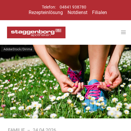
Telefon:
04841 938780
Rezepteinlösung
Notdienst
Filialen
AdobeStock/Dirima
Symbolbild
FAMILIE
–
24.04.2026