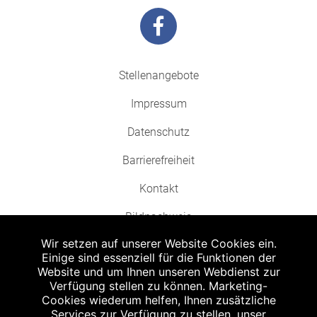
Stellenangebote
Impressum
Datenschutz
Barrierefreiheit
Kontakt
Bildnachweis
Wir setzen auf unserer Website Cookies ein.
Einige sind essenziell für die Funktionen der
Website und um Ihnen unseren Webdienst zur
Verfügung stellen zu können. Marketing-
Cookies wiederum helfen, Ihnen zusätzliche
Abgabe in haushaltsüblichen Mengen, solange der Vorrat reicht. Für Druck-
und Satzfehler keine Haftung.
Services zur Verfügung zu stellen, unser