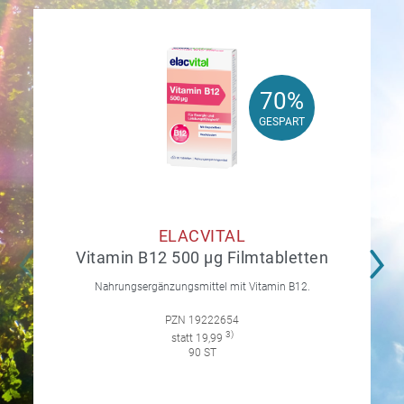
70%
70%
GESPART
GESPART
ELACVITAL
Vitamin B12 500 µg Filmtabletten
Nahrungsergänzungsmittel mit Vitamin B12.
PZN 19222654
3)
statt 19,99
90 ST