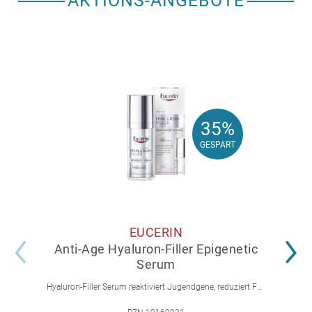
AKTIONS-ANGEBOTE
35%
35%
GESPART
GESPART
EUCERIN
Anti-Age Hyaluron-Filler Epigenetic
Serum
Hyaluron-Filler Serum reaktiviert Jugendgene, reduziert Falten und feine Linien, spendet intensive Feuchtigkeit und strafft die Gesichtskonturen.