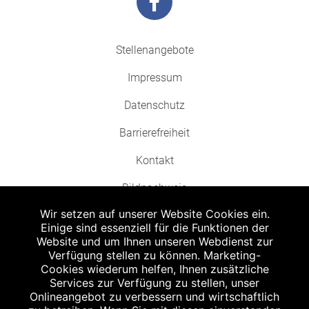
Stellenangebote
Impressum
Datenschutz
Barrierefreiheit
Kontakt
Bildnachweis
Wir setzen auf unserer Website Cookies ein.
Einige sind essenziell für die Funktionen der
Website und um Ihnen unseren Webdienst zur
Verfügung stellen zu können. Marketing-
Cookies wiederum helfen, Ihnen zusätzliche
Abgabe in haushaltsüblichen Mengen, solange der Vorrat reicht. Für Druck-
und Satzfehler keine Haftung.
Services zur Verfügung zu stellen, unser
1
Onlineangebot zu verbessern und wirtschaftlich
Zu Risiken und Nebenwirkungen lesen Sie die Packungsbeilage und fragen
Sie Ihren Arzt oder Apotheker.