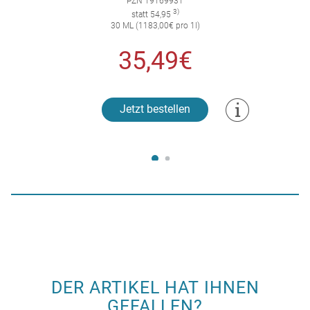
PZN 19169931
3)
statt 54,95
30 ML (1183,00€ pro 1l)
35,49€
Jetzt bestellen
DER ARTIKEL HAT IHNEN
GEFALLEN?